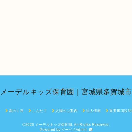
メーデルキッズ保育園｜宮城県多賀城市
せ
園の１日
こんだて
入園のご案内
法人情報
重要事項説明
©2026
メーデルキッズ保育園
. All Rights Reserved.
Powered by
グーペ
/
Admin