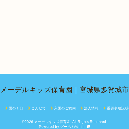
メーデルキッズ保育園｜宮城県多賀城市
せ
園の１日
こんだて
入園のご案内
法人情報
重要事項説明
©2026
メーデルキッズ保育園
. All Rights Reserved.
Powered by
グーペ
/
Admin