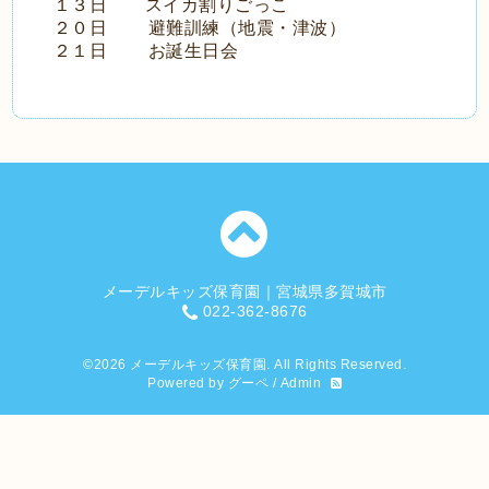
１３日 スイカ割りごっこ
２０日 避難訓練（地震・津波）
２１日 お誕生日会
メーデルキッズ保育園｜宮城県多賀城市
022-362-8676
©2026
メーデルキッズ保育園
. All Rights Reserved.
Powered by
グーペ
/
Admin