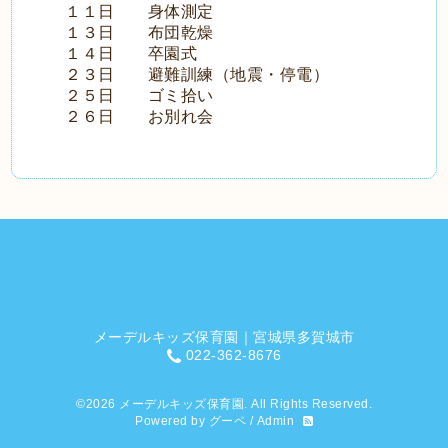
１１日 身体測定
１３日 布団乾燥
１４日 卒園式
２３日 避難訓練（地震・停電）
２５日 ゴミ拾い
２６日 お別れ会
メーデルキッズ保育園｜宮城県多賀城市
022-362-8676
©2026
メーデルキッズ保育園
. All Rights Reserved.
Powered by
グーペ
/
Admin